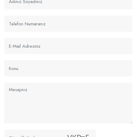
Çifte
Kavrulmuş Sarı
Leblebi
Çıtır Leblebi