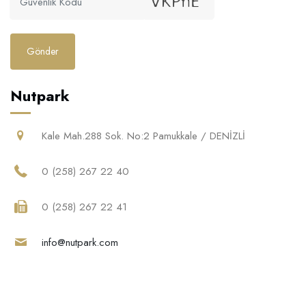
Kavrulmuş İç
Gönder
Fındık
Nutpark
Kale Mah.288 Sok. No:2 Pamukkale / DENİZLİ
0 (258) 267 22 40
Badem
0 (258) 267 22 41
info@nutpark.com